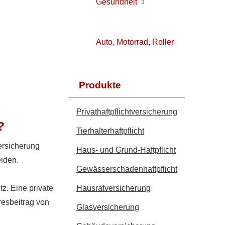
Gesundheit
Auto, Motorrad, Roller
Produkte
Privathaftpflichtversicherung
?
Tierhalterhaftpflicht
versicherung
Haus- und Grund-Haft­pflicht
eiden.
Gewässerschadenhaftpflicht
tz. Eine private
Haus­rat­ver­si­che­rung
resbeitrag von
Glasversicherung