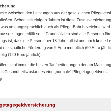
icherung
ücke zwischen den Leistungen aus der gesetzlichen Pflege­ver­si
ießen. Schon seit einigen Jahren ist diese Zusatzversicherung no
 was umgangssprachlich auch als Pflege-Bahr bezeichnet wird.
etzungen erfüllt sein. Grundsätzlich sind alle Per­sonen förde
ings ist, dass die Person über 18 Jahre alt ist und noch keine L
 die staatliche Förderung von 5 Euro monatlich (60 Euro jährlic
ötig (120 Euro jährlich).
en nicht immer die besten Tarifbedingungen der am Markt ange
des Gesundheitszustandes eine „normale“ Pflegetagegeldversic
ge.
egetagegeldversicherung